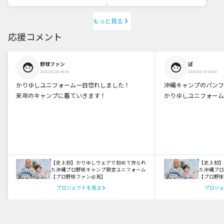
もっと見る
応援コメント
野球ファン
ぽ
2026/02/28 08:55
2026/02/19 03:42
かりゆしユニフォーム一目惚れしました！
沖縄キャンプのパンフ
来年のキャンプに着ていきます！
かりゆしユニフォーム
【史上初】かりゆしウェアで初めて作られ
【史上初】
た沖縄プロ野球キャンプ限定ユニフォーム
た沖縄プロ
【プロ野球ファン必見】
【プロ野球
プロジェクトを見る
プロジ