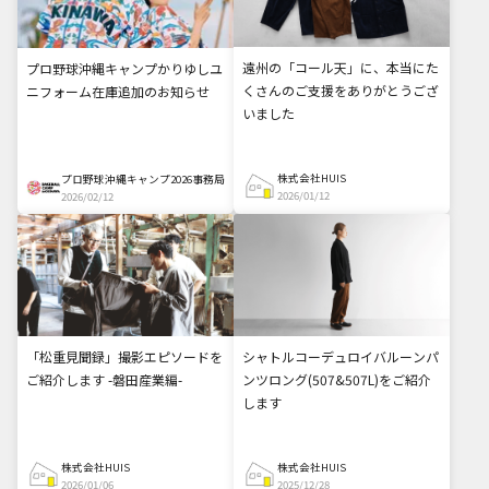
遠州の「コール天」に、本当にた
プロ野球沖縄キャンプかりゆしユ
くさんのご支援をありがとうござ
ニフォーム在庫追加のお知らせ
いました
株式会社HUIS
プロ野球沖縄キャンプ2026事務局
2026/01/12
2026/02/12
「松重見聞録」撮影エピソードを
シャトルコーデュロイバルーンパ
ご紹介します -磐田産業編-
ンツロング(507&507L)をご紹介
します
株式会社HUIS
株式会社HUIS
2026/01/06
2025/12/28