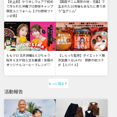
【史上初】かりゆしウェアで初め
【国産デニム発祥の地：児島】で
て作られた沖縄プロ野球キャンプ
生まれた10年後もあなたに寄り添
限定ユニフォーム【プロ野球ファ
う"生デニム"
ン必見】
ももクロ 玉井詩織&えびちゅう
【しらっち監修】ダイエット×無
桜井えまが自ら豆を厳選！至極の
添加食べるLA-YU 禁断の初コラ
オリジナルコーヒーブレンド♡
ボ【スパイス】
もっと見る
活動報告