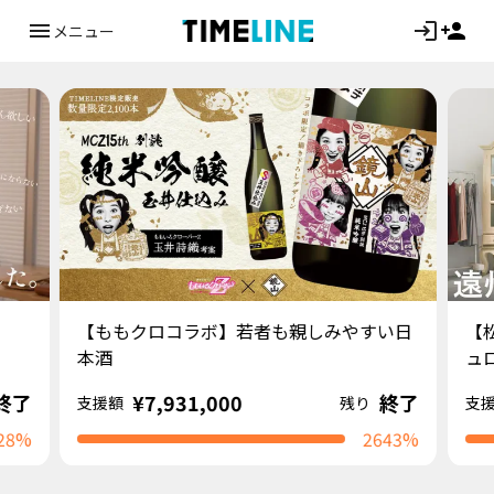
メニュー
【ももクロコラボ】若者も親しみやすい日
【
本酒
ュ
終了
¥7,931,000
終了
支援額
残り
支
28%
2643%