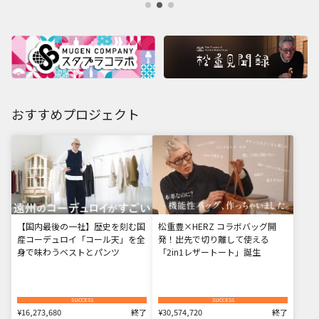
おすすめプロジェクト
【国内最後の一社】歴史を刻む国
松重豊×HERZ コラボバッグ開
産コーデュロイ「コール天」を全
発！出先で切り離して使える
身で味わうベストとパンツ
「2in1レザートート」誕生
SUCCESS
SUCCESS
¥16,273,680
終了
¥30,574,720
終了