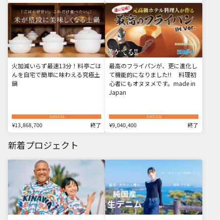
火加減いらず最速13分！料亭ごは
最高のフライパンが、更に進化し
んを自宅で簡単に味わえる究極土
て機能的になりました‼ 料理初
鍋
心者にもオヌヌメです。made in
Japan
SUCCESS
SUCCESS
¥13,868,700
終了
¥9,040,400
終了
新着プロジェクト